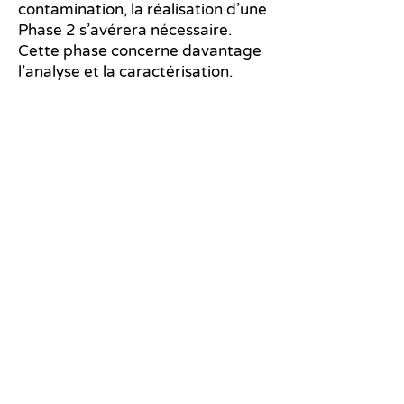
contamination, la réalisation d’une
Phase 2 s’avérera nécessaire.
Cette phase concerne davantage
l’analyse et la caractérisation.
2255-A, rue Dandurand
Montréal, QC
H2G 1Z3
514 630-1869
info@enutech.ca